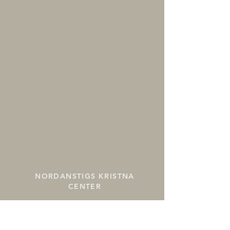
NORDANSTIGS
KRISTNA
CENTER
070-284 85 99
info@nkc.be