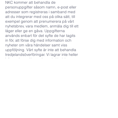
NKC kommer att behandla de
personuppgifter såsom namn, e-post eller
adresser som registreras i samband med
att du integrerar med oss på olika sätt, till
exempel genom att prenumerera på vårt
nyhetsbrev, vara medlem, anmäla dig till ett
läger eller ge en gåva. Uppgifterna
används enbart för det syfte de har tagits
in för, att förse dig med information och
nyheter om våra händelser samt viss
uppföljning. Vårt syfte är inte att behandla
tredjelandsöverföringar. Vi lagrar inte heller
informationen längre än vad vi behöver
eller måste av lagliga skäl.
Antalet människor som har tillgång till
uppgifterna är begränsat och uppgifterna
lämnas inte ut till någon annan
organisation.
Du har rätt att när som helst återkalla ett
lämnat samtycke om behandling av
personuppgifter och om dina
personuppgifter behandlas i strid med
GDPR har du rätt att begära att uppgifterna