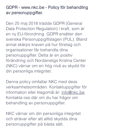
GDPR -
www.nkc.be
- Policy för behandling
av personuppgifter.
Den 25 maj 2018 trädde GDPR (General
Data Protection Regulation) i kraft, som är
en ny EU-förordning. GDPR ersätter den
svenska Personuppgiftslagen (PUL). Bland
annat skärps kraven på hur företag och
organisationer får behandla dina
personuppgifter. Detta är en positiv
förändring och Nordanstigs Kristna Center
(NKC) värnar om en hög nivå av skydd för
din personliga integritet.
Denna policy omfattar NKC med dess
verksamhetsområden. Kontaktuppgifter för
information eller klagomål är:
info@nkc.be
Kontakta oss där om du har frågor om
behandling av personuppgifter.
NKC värnar om din personliga integritet
och strävar efter att alltid skydda dina
personuppgifter på bästa sätt.